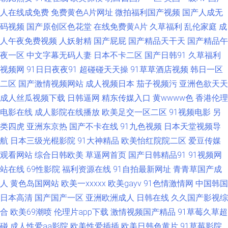
片 久久蜜桃麻豆 亚洲精品日逼网 91网红在线观看 国产福利精品一区 日韩精
人在线成免费
免费黄色A片网址
微拍福利国产视频
国产人成无
码视频
国产原创区色花堂
在线免费黄A片
久草福利
乱伦家庭
成
品AⅤ在线 91国产香蕉电影 福利视频合集 欧美性爱成人区第一页 在线香蕉
人午夜免费视频
人妖射精
国产屁屁
国产精品天干天
国产精品午
91夜夜撸 久草最新网址 91h片 91熟女性爱视频 色色剧场 日韩无碼第一页 四
夜一区
中文字幕无码人妻
日本不卡二区
国产日韩91
久草福利
视频网
91日日夜夜91
超碰碰天天操
91草草酒店视频
韩日一区
虎久久在线 日本a在线观看视频 在线免费小视屏 影音先锋中文字幕2 黑丝视
二区
国产激情视频网站
成人视频日本
茄子视频污
亚洲色欲天天
成人丝瓜视频下载
日韩逼网
精东传媒入口
黄wwww色
香港伦理
频 91资源在线免费视频 91免费在线观看资源站 国产91色在线观看 国产TS伪
电影在线
成人影院在线播放
欧美足交一区二区
91视频电影
另
类四虎
亚洲东京热
国产不卡在线
91九色视频
日本天堂视频导
娘视频网站 午夜寂寞福利 国产黑丝在线观看网站 中文字幕无线 91呦在线观
航
日本三级光棍影院
91大神精品
欧美怡红院院二区
爱豆传媒
观看网站
综合日韩欧美
草逼网首页
国产日韩精品91
91视频网
看 韩国高清有码 日韩精品久久精品 91传媒免费观看 五月婷丁香 91深夜福利
站在线
69性影院
福利资源在线
91自拍最新网址
青青草国产成
一区 国产第91页51 欧美日韩乱爱干B 91超碰碰 AV女优无码导航网址 久久精
人
黄色岛国网站
欧美一xxxxx
欧美gayv
91色情激情网
中国韩国
日本高清
国产国产一区
亚洲欧洲成人
日韩在线
久久国产影视综
品视频网 婷婷久久性爱精品 91人人操人人妻 国产福利精品社 欧美日韩激情
合
欧美69潮喷
伦理片app下载
激情视频国产精品
91草莓久草超
碰
成人性爱aa影院
欧美性爱插插
欧美日韩色黄片
91草莓影院