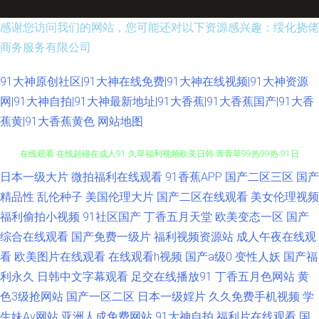
感谢您访问我们的网站，您可能还对以下资源感兴趣：绥化挠佬
商务服务有限公司
91大神原创社区|91大神在线免费|91大神在线视频|91大神资源
网|91大神自拍|91大神最新地址|91大香蕉|91大香蕉国产|91大香
蕉黄|91大香蕉黄色
网站地图
日本一级大片
微拍福利在线观看
91香蕉APP
国产二区三区
国产
影音先锋va资源 久草福利视频 日本理论片网站 91传媒在线路口 欧美福利姬
精品性
乱伦种子
美国伦理大片
国产二区在线观看
美女伦理视频
在线观看 在线超碰在成人91 久草福利视频欧美日韩 青青草99热99热 91日
福利偷拍小视频
91社区国产
丁香五月天堂
欧美变态一区
国产
综合在线观看
国产免费一级片
福利视频资源站
成人午夜在线观
韩免费看 九1免费网页观看 91巨炮美女网站 亚洲成人小说网 國產福利av 91
看
欧美图片在线观看
在线观看h视频
国产a级0
变性人妖
国产福
利永久
日韩中文字幕观看
足交在线播放91
丁香五月色网站
黄
精彩对白在线观看 欧美色色欧美sss 91伪娘在线播放 精品欧美一级乱黄 日
色3级抢网站
国产一区二区
日本一级婬片
久久免费手机视频
学
生妹Av网站
亚洲人成免费网站
91大神自拍
福利片在线观看
国