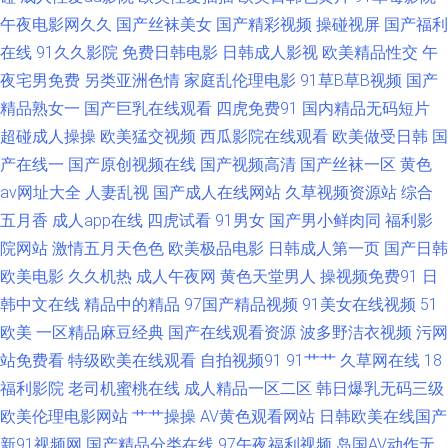
四射 亚洲无码韩日影院 91中文熟女 九九精在线 色妇国产一区 91福利视频导
午夜电影网久久
国产丝袜美女
国产精彩视频
操碰视屏
国产福利
在线
91久久影院
免费日韩电影
日韩成人影视
欧美精品性交
午
成人在线观看第七页 欧美专区在线福利视频 中日肏屄视频 www91尤物com
夜宅男免费
另类亚洲色情
家庭乱伦理电影
91草B草B视频
国产
内射喷水高潮视频 亚洲婷婷黄色网址 九九欧美经典视频 91九色伦理视频 国
精品熟女一
国产巨乳在线观看
四虎免费91
国内精品无码短片
超碰成人操操
欧美猛交视频
西瓜影院在线观看
欧美做受日韩
国
产激情do 日韩精品专区 91福利视频在线观看 草莓视频vt 人人操超碰蜜臀AV
产在线一
国产原创视频在线
国产视频高清
国产丝袜一区
黄色
av网址大全
人妻乱视
国产成人在线网站
久草视频资源站
综合
91黄色战片 久久成人网 先锋影音av成人 91在线视频福利 久久国产高潮久久
五月香
成人app在线
四虎试看
91男女
国产男小鲜肉同
福利影
院网站
激情五月天色色
欧美极品电影
日韩成人第一页
国产日韩
五月花电影av 91麻豆视频秘密入口 精品久久国产久久 91免贵看片 福利姬福
欧美电影
久久机热
成人午夜网
黄色天堂男人
操视频免费91
日
韩中文在线
精品中的精品
97国产精品视频
91美女在线视频
51
利导航 欧美入口一二三 91超碰久草 肏屄91社区 欧美久久青青草 伊人影院东
欧美
一区精品麻豆经典
国产在线观看资源
波多野洁衣视频
污网
京热 91午夜好看得电影网 黑料自慰自拍 日韩午夜成人精品 91干福利视频 国
站免费看
特级欧美在线观看
自拍视频91
91艹艹
久草网在线
18
福利影院
老司机蜜桃在线
成人精品一区二区
韩日爆乳无码三级
产尤物放精品 午夜91 91午夜伦理影院 九一桃色社区 婷婷丁香一区二区三区
欧美伦理电影网站
艹艹操操
AV黄色观看网站
日韩欧美在线国产
新91视频网
国产精品分类在线
97午夜福利视频
岛国AV动作无