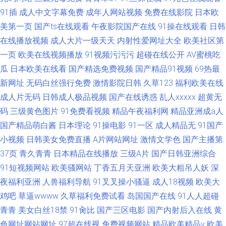
91插
成人中文字幕免费
成年人网站视频
免费在线影院
日本欧
美第一页
国产ts在线观看
午夜影院国产在线
91操在线观看
日韩
在线播放视频
成人大片一级天天
内射性爱网址大全
欧美社区第
一页
欧美在线视频播放
91视频污污污
超碰在线公开
AV蜜桃吃
瓜
日本欧美在线看
国产精选免费视频
国产精品91视频
69热最
新网址
无码白丝强行免费
激情影院日韩
久草123
福利欧美在线
成人片无码
日韩成人极品视频
国产在线诱惑
乱人xxxxx
超黄无
码
三级黄色图片
91免费看视频
精品午夜福利网
精品亚洲成a人
国产精品萌白酱
日本理论
91操电影
91一区
成人精品无
91国产
小视频
日韩美女免费直播
A片网站网址
激情文学色
国产主播第
37页
青久青青
日本精品在线播放
三级A片
国产日韩亚洲综合
91短视频网站
欧美骚网站
丁香五月天亚洲
欧美大粗吊人妖
深
夜福利亚洲
人兽福利导航
91叉叉操小骚逼
成人18视频
欧美大
鸡吧
草逼wwww
久草福利免费试看
岛国国产在线
91人人超碰
青青
美女白丝18禁
91肏比
国产三区电影
国产内射后入在线
黄
色网址网站网址
97超在线视
免费视频网站
精品欧美精品v
欧美