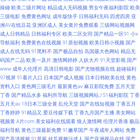
操碰
欧美二级片网址
精品成人无码视频
男女午夜福利影院
欧美
三级电影
免费黄色网址
成年版快手
日韩福利无码
四虎四房
亚
洲AV在线豆花
亚洲区成人
美女黄片免费观看
三级网站视频网
成人日韩精品
日韩福利专区
欧美二区女同
国产精品一区91
小x
导航福利
免费黄色在线视频
91原创视频
欧美日韩小视频
国产
成人在线无码
91黑料不
国产极品自拍
岛国最大色网站
精品无
码国产二品
欧美一及片
激情网婷婷
人妖大片
91天堂影视
国产
www
成年人伦理片
高清日韩电影
国产尤物视频在线
超碰福利
97视屏
91看片入口
日本国产成人视频
日本日韩欧美在线
黄色
资料入口
黄色网三级毛片
最新黄色av
麻豆影院免费
五月天堂
丁香
国产精品水多
福利所导航
三级视频网站J
51福利影院
丁香
五月天av
18日本三级全黄
乱伦天堂
国产在线短视频
丁香五月
丁香婷婷
91精品又
爱豆传媒下载
丁香九月国产主播
美女网站
视频黄
A片com
美女福利在线观看
狼人激情网
伦理片香港
极品
福利导航
黄色三级最新免费
91嫩草国产
午夜成年人网站
免费
国产高清视频
91草莓
丝瓜视频污成人
国产亚洲视品在线
国产