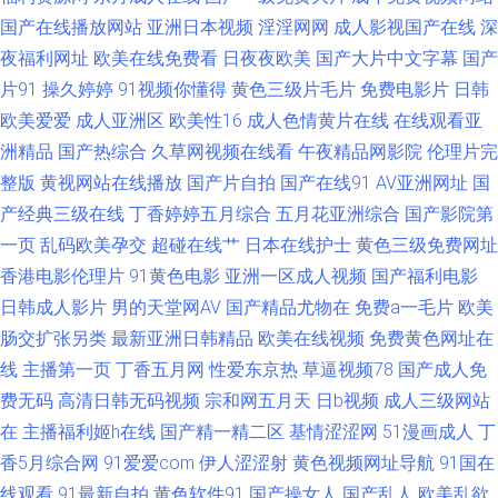
91资源 欧美久久九九久久 91午夜好看得电影网 欧美性人妖 91蝌蚪tv视频 国
国产在线播放网站
亚洲日本视频
淫淫网网
成人影视国产在线
深
夜福利网址
欧美在线免费看
日夜夜欧美
国产大片中文字幕
国产
产婷婷开心网 性情AV 99久久精品 欧美不卡一区二区 91大神双飞美女 福利
片91
操久婷婷
91视频你懂得
黄色三级片毛片
免费电影片
日韩
欧美爱爱
成人亚洲区
欧美性16
成人色情黄片在线
在线观看亚
射导航 在线看黄av免费在线 国产亚洲天堂成人 亚洲色福利天堂 www草莓视
洲精品
国产热综合
久草网视频在线看
午夜精品网影院
伦理片完
频 欧美性黄色日韩性 亚洲东方aV色图 老湿机试看福利社试看 91中文网在线
整版
黄视网站在线播放
国产片自拍
国产在线91
AV亚洲网址
国
产经典三级在线
丁香婷婷五月综合
五月花亚洲综合
国产影院第
播放 丝袜足交网 91在线人人艹 蜜桃综合成人网 有码在线www 欧美日韩综
一页
乱码欧美孕交
超碰在线艹
日本在线护士
黄色三级免费网址
香港电影伦理片
91黄色电影
亚洲一区成人视频
国产福利电影
合在线 91久操超碰在线 狠狠噜狠恨操 一区不卡在线 国产欧美精品网 91porn
日韩成人影片
男的天堂网AV
国产精品尤物在
免费a一毛片
欧美
肠交扩张另类
最新亚洲日韩精品
欧美在线视频
免费黄色网址在
蝌蚪 久久成人资源网 91pro成人 老湿机试看福利社试看 日韩一区无码 成人
线
主播第一页
丁香五月网
性爱东京热
草逼视频78
国产成人免
费无码
高清日韩无码视频
宗和网五月天
日b视频
成人三级网站
精品午夜福利 国产成人片 黄色91网址 丝足av 91肛交 日本东京热a 国产又粗
在
主播福利姬h在线
国产精一精二区
基情涩涩网
51漫画成人
丁
又黄的视频 夜夜撸亚洲東熱 99精品热看 蜜臀91九色原创 一级av91日韩 97
香5月综合网
91爱爱com
伊人涩涩射
黄色视频网址导航
91国在
线观看
91最新自拍
黄色软件91
国产操女人
国产乱人
欧美乱欲