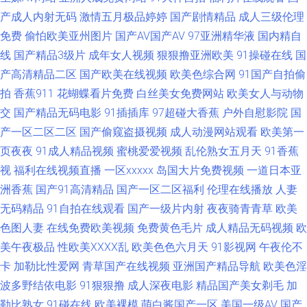
韩亚洲图色在线 91福利共享 www五月天cn 久草成人网站 四虎行色 91福利
产成人内射无码
激情五月极品婷婷
国产剧情精品
成人三级伦理
免费
偷怕欧美亚州图片
国产AV国产AV
97亚洲精华液
国内精自
在线看 操无毛逼视频网站 密桃视频免费看 亚洲涩色在线 91偷拍福利导航 91
线
国产精品3级片
成年女人视频
狠狠撸亚洲欧美
91操碰在线
国
成人成人进入人口 黑人无码一区 欧洲精品 在线播放的AV网站 91丝瓜视频在
产高清精品二区
国产欧美在线视频
欧美色综合网
91国产自拍偷
拍
香蕉911
花蝴蝶看片免费
白丝美女免费网站
欧美女人与动物
线播放 国产亚洲欧美成人 人妻在线官网 亚洲欧美日本国产 91啪啪 大香蕉伊
交
国产精品无码电影
91插插库
97超碰大香蕉
户外自慰影院
国
产一区二区二区
国产偷窥盗摄视频
成人动漫网站观看
欧美第一
人妻 女同视频 婷婷五月天色网 91肛交在线视频导航 www国产品精 女同视
页夜夜
91成人精品视频
蜜桃爱爱视频
乱伦熟女五月天
91香蕉
视
福利在线视频直播
一区xxxxx
岛国大片免费视频
一道日本亚
频网站在线观看 香蕉黄色免费网站 91人妻黑丝观看 大香蕉伊人社 欧美亚洲
洲香蕉
国产91高清精品
国产一区二区福利
伦理在线播放
人妻
日韩成人 亚成人洲电影在线 91少女被入 成人无码久久蜜桃网站 欧美成人日
无码精品
91自拍在线观看
国产一级片内射
夜夜骑青青草
欧美
色图人妻
在线免费欧美视频
免费黄色毛片
成人精品无码视频
欧
韩 亚州精品无码二区 91色后入 国产福利AV网站 日韩精品色网 1024伦理片
美午夜极品
性欧美ⅩⅩⅩⅩ乱
欧美色色六月天
91影视网
午夜伦不
卡
加勒比性爱网
青草国产在线视频
亚洲国产精品导航
欧美色淫
99超碰在线黑丝 精品人妻久久中文字幕 婷婷日朝一区二区三区 91看黄淫大
波多野结依电影
91狠狠撸
成人深夜电影
精品国产美女剃毛
加
勒比熟女
91碰在线
欧美裸模
萌白酱国产一区
美国一级AV
国产