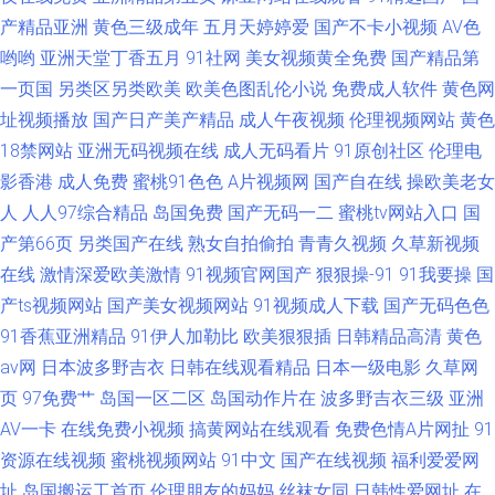
产精品亚洲
黄色三级成年
五月天婷婷爱
国产不卡小视频
AV色
哟哟
亚洲天堂丁香五月
91社网
美女视频黄全免费
国产精品第
一页国
另类区另类欧美
欧美色图乱伦小说
免费成人软件
黄色网
址视频播放
国产日产美产精品
成人午夜视频
伦理视频网站
黄色
18禁网站
亚洲无码视频在线
成人无码看片
91原创社区
伦理电
影香港
成人免费
蜜桃91色色
A片视频网
国产自在线
操欧美老女
人
人人97综合精品
岛国免费
国产无码一二
蜜桃tv网站入口
国
产第66页
另类国产在线
熟女自拍偷拍
青青久视频
久草新视频
在线
激情深爱欧美激情
91视频官网国产
狠狠操-91
91我要操
国
产ts视频网站
国产美女视频网站
91视频成人下载
国产无码色色
91香蕉亚洲精品
91伊人加勒比
欧美狠狠插
日韩精品高清
黄色
av网
日本波多野吉衣
日韩在线观看精品
日本一级电影
久草网
页
97免费艹
岛国一区二区
岛国动作片在
波多野吉衣三级
亚洲
AV一卡
在线免费小视频
搞黄网站在线观看
免费色情A片网扯
91
资源在线视频
蜜桃视频网站
91中文
国产在线视频
福利爱爱网
址
岛国搬运工首页
伦理朋友的妈妈
丝袜女同
日韩性爱网址
在