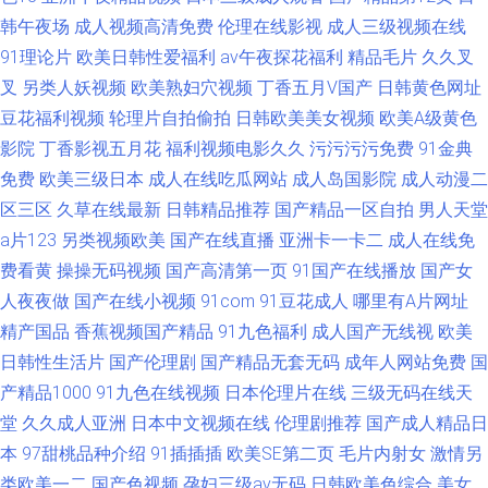
韩午夜场
成人视频高清免费
伦理在线影视
成人三级视频在线
91理论片
欧美日韩性爱福利
av午夜探花福利
精品毛片
久久叉
叉
另类人妖视频
欧美熟妇穴视频
丁香五月V国产
日韩黄色网址
豆花福利视频
轮理片自拍偷拍
日韩欧美美女视频
欧美A级黄色
影院
丁香影视五月花
福利视频电影久久
污污污污免费
91金典
免费
欧美三级日本
成人在线吃瓜网站
成人岛国影院
成人动漫二
区三区
久草在线最新
日韩精品推荐
国产精品一区自拍
男人天堂
a片123
另类视频欧美
国产在线直播
亚洲卡一卡二
成人在线免
费看黄
操操无码视频
国产高清第一页
91国产在线播放
国产女
人夜夜做
国产在线小视频
91com
91豆花成人
哪里有A片网址
精产国品
香蕉视频国产精品
91九色福利
成人国产无线视
欧美
日韩性生活片
国产伦理剧
国产精品无套无码
成年人网站免费
国
产精品1000
91九色在线视频
日本伦理片在线
三级无码在线天
堂
久久成人亚洲
日本中文视频在线
伦理剧推荐
国产成人精品日
本
97甜桃品种介绍
91插插插
欧美SE第二页
毛片内射女
激情另
类欧美一二
国产色视频
孕妇三级av无码
日韩欧美色综合
美女