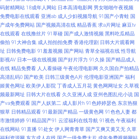
工厂 视频区欧美 91偷拍福利 91原创社区 亚洲熟妇爱ab 偷拍探花在线网站
码射精网站
18成年人网站
日本高清电影网
男女啪啪午夜视频
免费电影在线观看
亚洲ab
成人少妇视频导航
91国产小青蛙
国
91视频观看# 91桃色网站 免费香蕉污蜜桃 91热爆在线视频 91网在线观看草
产成年免费网站
国产视频高清在线
精品香蕉
求a片网址
麻豆tv
在线观看
在线撸丝片
91草碰
国产成人激情视频
黑料吃瓜精品
草视频 午夜成人三区 成人AV天堂五月天网 日韩精品色色 91美女直播喷水在
偷拍
91大神合集
成人拍拍拍免费
香港伦理剧
日韩大片观看网
线播放 精品少妇影院 香蕉五月伊人TV 91资源站在线 日韩高清无码免费网址
址
日韩免费电影
91羞羞视频
国产网站
青草全福视在线
性导航
影视AV
日本一级在线视频
国产好片浮力
91久操
国产精品成人
成人青草免费视频 熟女资源库 91日韩免费看 av网站在线看不卡 国产黄色香
在线
精品免费看
人人看操碰
午夜伦理电影网
久久国自产拍精品
高清乱码0
国产欧美
日韩三级黄色A片
伦理电影亚洲国产
福利
蕉 欧美操逼视频一区二区 午夜91 91免费观看网站入口 国产一久久一 91福
姬黄色网址
欧美伊人影院
丁香成人五月花
黄色网网址女
久草视
频最新网址
日韩大片在线看
久久亚洲人成
亚州色图乱伦小说
国
利电影导航 免费成人17c 亚洲天堂2025 91国产视频大全 黄网站1 亚洲视频
产va免费观看
国产人妖第二
成人影片h
91色婷婷瑟色
东京热狠
狠草
日韩精品观看
91最新国产精品
一级黄色网
91色色人妻
都
国产ts 99久久一区 欧美α√ 91大神高清无码 极品久久 91大神电影网一二三
市激情婷婷
91精品国产91
云涩福利在线导航
91视色
午夜福利
区 亚州人人色 www久久色com 91碰碰看片视频 国产精品成 男女内射网站
在线网站
91直播
91处女
伊人网青青草
国产又爽又黄又无
久草
福利资源网
东方成人在线
国产一级免费大片
成年免费视频网站