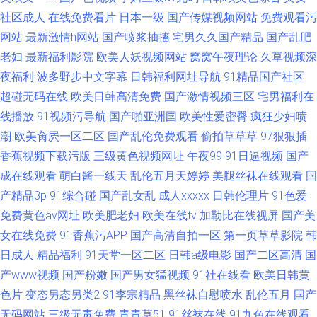
社区成人
在线免费看片
日本一级
国产传媒视频网站
免费观看污
网站
最新激情h网站
国产喷浆抽搐
宅男久久国产精品
国产乱肥
老妇
最新福利影院
欧美人妖视频网站
窝窝午夜理论
久草视频深
夜福利
波多野步中文字幕
日韩福利网址导航
91精品国产社区
超碰无码在线
欧美日韩高清免费
国产激情视频三区
宅男福利在
线播放
91视频污导航
国产啪亚洲国
欧美性爱密臀
疯狂少妇喷
潮
欧美肏屄一区二区
国产乱伦免费观看
偷拍草草草
97狠狠插
香蕉视频下载污版
三级黄色视频网址
午夜99
91日逼视频
国产
成在线观看
萌白酱一线天
乱伦五月天婷婷
美腿丝袜在线观看
国
产精品3p
91综合碰
国产乱女乱
成人xxxxx
日韩伦理片
91色爱
免费黄色av网址
欧美肥老妇
欧美在线tv
加勒比在线视屏
国产美
女在线免费
91香蕉污APP
国产高清自拍一区
第一页草草影院
韩
日成人
精品福利
91天堂一区二区
日韩a级电影
国产二区高清
国
产www视频
国产粉嫩
国产男女猛视频
91社在线看
欧美日韩黄
色片
变态另态另类2
91李宗精品
黑丝袜自慰喷水
乱伦五月
国产
无码网站
三级无毒免费
青青草51
91丝袜在线
91九色在线观看