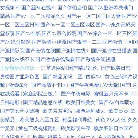
女视频|91国产丝袜在线|91国产偷拍自拍
国产AV亚洲欧美澳门
精品|国产av一区二区精品久久|国产av一区二区三区人妻|国产AV
一区二区三区日韩|国产av一区二区三区四区|国产av永久无码天
堂影院|国产av在线|国产av宗合影院|国产av综合一区二区三区|国
产AV综合影院
国产激情小视频|国产激情一二三|国产激情一区|国
产激情影院|国产激情在线|国产激情在线91|国产激情在线播放|国
产激情在线不卡|国产激情在线观看|国产激情在线视频
主站蜘蛛池模板：
91草逼网站
|
国产精品乱伦
|
国产欧美日韩
|
另类图片亚洲色图
|
国产精品无码二区
|
西瓜AV
|
黄色三级A片视
频
|
激情综合
|
国产高清不卡区
|
国产午夜免费
|
AV天堂
|
国产h片
在线观看
|
家庭影院三极片
|
国产午夜电影
|
蜜桃五月天不卡
|
91
日韩电影
|
国产精品思思在线
|
欧美日韩美女
|
国产AV白丝喷水
|
国产美女丝袜诱惑
|
欧美羞羞网站
|
夜色福利成人
|
欧美xxxx
|
欧
美精品1
|
欧美熟女六区九区
|
精品福利导航
|
黄色99人人色
|
久久
艹叉叉
|
黄色三级视频网址
|
欧美影院午夜
|
噢美亚洲日本国产
|
丁香综合五月
|
欧美在线美女
|
女同另类一区
|
A片视频网站
|
欧