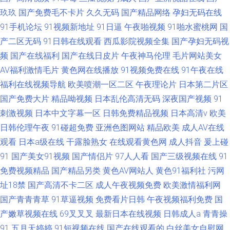
玖玖
国产免费毛不卡片
久久无码
国产精品网络
孕妇无码在线
91手机论坛
91视频新地址
91日逼
午夜啪视频
91啪水蜜桃网
国
产二区无码
91日韩在线观看
西瓜影院视频全集
国产孕妇无码视
频
国产在线福利
国产在线日皮片
午夜神马伦理
毛片网站美女
AV福利激情毛片
黄色网在线播放
91视频免费在线
91午夜在线
福利在线视频导航
欧美喷潮一区二区
午夜理论片
日本第二片区
国产免费大片
精品呦视频
日本乱伦高清无码
深夜国产视频
91
刺激视频
日本中文字幕一区
日韩免费精品视频
日本高清v
欧美
日韩伦理午夜
91碰超免费
亚洲色图网站
精品欧美
成人AV在线
观看
日本a级在线
干露脸熟女
在线观看黄色网
成人抖音
爰上碰
91
国产美女91视频
国产情侣片
97人人看
国产三级视频在线
91
免费视频精品
国产精品另类
黄色AV网站人
黄色91福利社
污网
址18禁
国产高清不卡二区
成人午夜视频免费
欧美激情福利网
国产青青青草
91草逼视频
免费看片日韩
午夜视频福利免费
国
产嫩草视频在线
69叉叉叉
最新日本在线视频
日韩成人a
青青操
91
五月天婷婷
91短视频在线
国产在线观看的
白丝美女自慰网