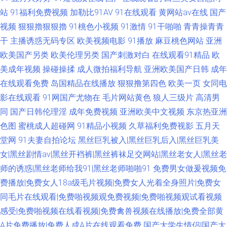
站
91福利免费视频
加勒比91AV
91在线观看
黄网站av在线
国产
视频
狠狠擼狠狠擼
91桃色小视频
91激情
91干啪啪
青青操青青
干
主播诱惑无码专区
欧美视频电影
91播放
麻豆桃色网站
亚洲
欧美国产另类
欧美伦理另类
国产刺激对白
在线观看91精品
欧
美成年视频
操碰操揉
成人微拍福利导航
亚洲欧美国产日韩
成年
在线观看免费
岛国精品在线播放
狠狠撸第四色
欧美一页
女同电
影在线观看
91网国产尤物在
毛片网站黄色
狼人三级片
高清男
同
国产日韩伦理淫
成年免费视频
亚洲欧美中文视频
东京热亚洲
色图
蜜桃成人超碰网
91精品小视频
久草福利免费视影
五月天
堂网
91夫妻自拍论坛
黑丝巨乳被入|黑丝巨乳后入|黑丝巨乳美
女|黑丝剧情av|黑丝开裆裤|黑丝裤袜足交网站|黑丝老女人|黑丝老
师的诱惑|黑丝老师给我91|黑丝老师啪啪91
免费男女做爰视频免
费播放|免费女人18a级毛片视频|免费女人光着全身照片|免费女
同毛片在线观看|免费啪视频观免费视频|免费啪视频观试看视频
感受|免费啪视频在线看视频|免费禽兽视频在线播放|免费全部黄
A片免费播放|免费人成A片在线观看免费
国产大学生情侣|国产大