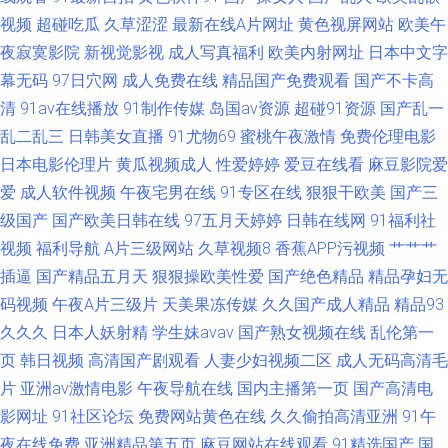
支援总站大香蕉 狼人肏屄 人妻黄址 四虎电影院 国产精品久久海角 亚洲黄色
视频
超碰吃瓜
久草涩涩
最新在线A片网址
黄色视屏网站
欧美午
夜寂寞影院
新视觉影视
成人写真福利
欧美内射网址
日本中文字
小说网站 俺去也福利 色情久久视频网 91香蕉白丝 欧美福利网址 91主播福利
幕无码
97日穴网
成人免费在线
精品国产免费观看
国产不卡高
清
91av在线播放
91制作传媒
岛国av资源
超碰91资源
国产乱一
视频 日韩性爱激情精品 91香蕉国产线看 欧美视频五区 91泰国大片 内射嫂子
乱二乱三
日韩美女直播
91尤物69
蜜桃午夜激情
免费伦理电影
日本电影伦理片
黄瓜视频成人
性爱婷婷
爱豆在线看
麻豆影院爱
影音先锋 亚洲AV色片 色女人的天堂网 爱豆网站免费观看视频 色五月福利导
爱
成人软件视频
午夜宅男在线
91专区在线
狠狠干欧美
国产三
航 99精品在线观看 欧美做爱a 91社区成人在线 91海角在线视频 欧美区变态
级国产
国产欧美日韩在线
97五月天婷婷
日韩在线网
91福利社
视频
福利导航
A片三级网站
久草视频8
香蕉APP污视频
艹艹艹
区另类区 www国产三级 天天天天天天干 国产精品福利专区传媒
插逼
国产精品五月天
狠狠操欧美性爱
国产绝色精品
精品孕妇无
码视频
午夜A片三级片
天美果冻传媒
久久国产成人精品
精品93
久久久
日本人妖射精
学生妹avav
国产熟女视频在线
乱伦第一
页
韩日视频
高清国产剧观看
人妻少妇视频二区
成人无码高清毛
片
亚洲av激情电影
午夜导航在线
国内主播第一页
国产高清电
影网址
91社区论坛
免费网站黄色在线
久久偷拍高清亚洲
91午
夜在线免费
亚洲精品第五页
麻豆网站在线观看
91精选国产
国