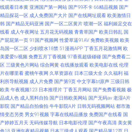
线观看日本黄
亚洲国产第一网站
国产99不卡
66精品视频
国产
精品探花一区
成人免费国产大片
国产在线网址观看
欧美激情日
韩
国产精品无码亚洲
国产一区二区黄片
喷潮一区
福利姬足交在
线看
成人午夜网址
五月花无码视频
青青草国产
欧美日韩乱
国
产屁屁第一页
91国产视频网
性爱草逼91AV
免费欧美视频
欧美
岛国一区二区
少妇喷水18禁
51漫画APP
丁香五月花激情网
欧
美爱爱tv视频
免费五月丁香视频
97香蕉超级碰碰
国产免费看二
区
三级黄色片网站
综合网黄
在线播放观看
欧美电影在线
伦理
片在哪里看
蜜桃午夜网
久草资源在
日本三级大全
久久福利
福
利所导航视频
成人片免费
国产第9页
中文字幕bt原声
三级日韩
欧美
午夜视频123
日本推理片
丁香五月网站
国产免费看视频
极
品成人色
成人黑料自拍
国产日韩欧美网站
国产无码av
老湿A片
影院
国产精品自拍偷拍
牛牛影院A片
日韩无码视频网站
都市激
情变态另类
男女91视频
字幕在线精品播放
免费国产在线看
国
产婷婷五月天
无码传媒导航
日本电影伦理
国产午夜高清
美女黄
色18
亚洲午夜精品视频
日本三级成人观看
国产精品第12页
日