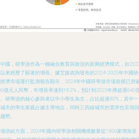
在中國，研學游作為一種融合教育與旅游的新興經濟模式，自202
以來經歷了顯著的增長。據艾媒咨詢發布的2024-2025年中國研
游經濟市場運行監測報告顯示，2024年中國研學游市場規模已突
00億元人民幣，年增長率達到18.2%，預計到2025年將超過640
元。研學游的核心參與者以中小學生為主，占比超過80%，其中一
線城市的學生家庭占據主導地位，同時三四線城市的需求也呈現
升趨勢。
場供給方面，2024年國內研學游相關機構數量從1800家增加至