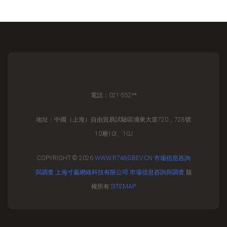
電話：021-552**
地址：中國（上海）自由貿易試驗區浦東大道720，728號
10層10I、10J
COPYRIGHT © 2026
WWW.R748GBEV.CN
市場信息咨詢
與調查
上海寸贏網絡科技有限公司
市場信息咨詢與調查
版
權所有
SITEMAP