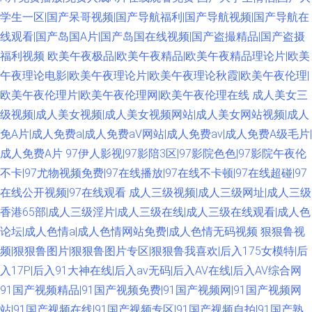
学生一区|国产呆哥视频|国产导航福利|国产导航视频|国产导航在
线观看|国产岛国A片|国产岛国在线视频|国产盗撮精品|国产盗摄
福利视频
欧美午夜极品|欧美午夜精品|欧美午夜精品理论片|欧美
午夜理论电影|欧美午夜理论片|欧美午夜理论秋霞|欧美午夜伦理|
欧美午夜伦理片|欧美午夜伦理网|欧美午夜伦理在线
成人美女三
级视频|成人美女视频|成人美女视频网站|成人美女网站视频|成人
免A片|成人免费a|成人免费aⅤ网站|成人免费av|成人免费A级毛片|
成人免费A片
97伊人影视|97影陪3区|97影院色色|97影院午夜伦
不卡|97尤物视频免费|97在线播放|97在线不卡顿|97在线超碰|97
在线公开视频|97在线观看
成人三级视频|成人三级网址|成人三级
香港65部|成人三级淫片|成人三级在线|成人三级在线观看|成人色
论坛|成人色情a|成人色情网站免费|成人色情无码视频
狠狠鲁视
频|狠狠鲁图片|狠狠鲁图片专区|狠狠鲁我喜欢|后入175女模特|后
入17P|后入91大神在线|后入av无码|后入AV在线|后入AV综合网
91国产视频精品|91国产视频免费|91国产视频网|91国产视频网
站|91国产视频在线|91国产视频专区|91国产视频自拍|91国产熟