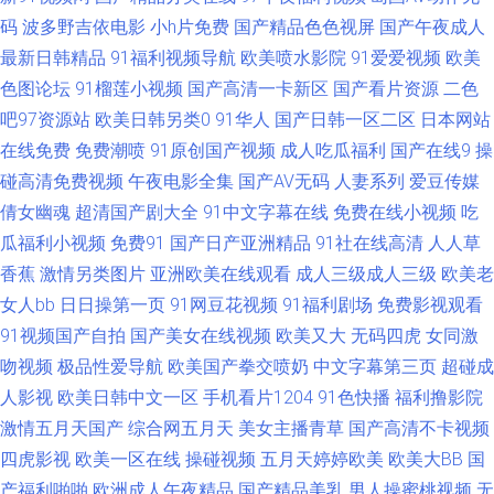
91社精品无码 国产精品一二 久久精品九九成人网站 亚洲一区二区三区婷婷
码
波多野吉依电影
小h片免费
国产精品色色视屏
国产午夜成人
最新日韩精品
91福利视频导航
欧美喷水影院
91爱爱视频
欧美
大香蕉伊人亚洲 人妖社区午夜剧场 91传媒官网在线观看 成人电影俺去也 内
色图论坛
91榴莲小视频
国产高清一卡新区
国产看片资源
二色
吧97资源站
欧美日韩另类0
91华人
国产日韩一区二区
日本网站
射日韩啪啪 影音先锋播A片电影 avtt福利社 欧美亞洲日韓Aⅴ 91官方传媒免
在线免费
免费潮喷
91原创国产视频
成人吃瓜福利
国产在线9
操
费线观看 囯产91黑 人妖社区午夜剧场 91白丝在线观看 ts性爱网 久久伊人热
碰高清免费视频
午夜电影全集
国产AV无码
人妻系列
爱豆传媒
倩女幽魂
超清国产剧大全
91中文字幕在线
免费在线小视频
吃
亚洲国产呦萝 91熟女视频网站 老司机在线青青草 91av丝袜喷水 福利社888
瓜福利小视频
免费91
国产日产亚洲精品
91社在线高清
人人草
香蕉
激情另类图片
亚洲欧美在线观看
成人三级成人三级
欧美老
人妖自慰 91成人福利视频链接 岛国AV网址 日本TV 91传媒在线观收看 豆花
女人bb
日日操第一页
91网豆花视频
91福利剧场
免费影视观看
91视频国产自拍
国产美女在线视频
欧美又大
无码四虎
女同激
社区最新地址 五月丁香网站 91污污在線視頻觀看 久久国产精品9199 亚洲黄
吻视频
极品性爱导航
欧美国产拳交喷奶
中文字幕第三页
超碰成
色电影网站 91网址在线视频 九一社区在线观看 午夜神马福利社 超碰91色导
人影视
欧美日韩中文一区
手机看片1204
91色快播
福利撸影院
激情五月天国产
综合网五月天
美女主播青草
国产高清不卡视频
航 日本美女中文字幕 91国产福利姬在线观看 伊人老司 熟女撸撸黑人 91视频
四虎影视
欧美一区在线
操碰视频
五月天婷婷欧美
欧美大BB
国
产福利啪啪
欧洲成人午夜精品
国产精品美乳
男人操蜜桃视频
无